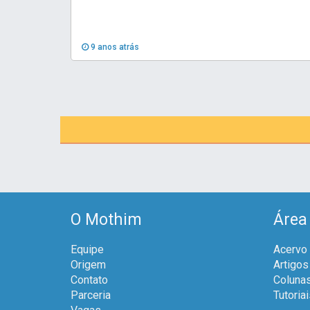
9 anos atrás
O Mothim
Área
Equipe
Acervo
Origem
Artigos
Contato
Coluna
Parceria
Tutoria