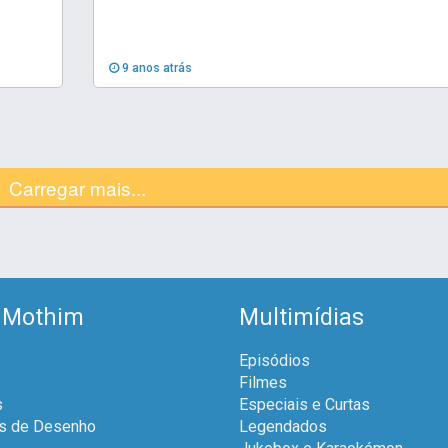
9 anos atrás
Carregar mais...
 Mothim
Multimídias
Episódios
Filmes
s
Especiais e Curtas
is de Desenho
Legendados