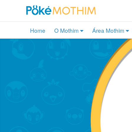
Home
O Mothim
Área Mothim