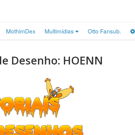
MothimDex
Multimídias
Otto Fansub.
 de Desenho: HOENN