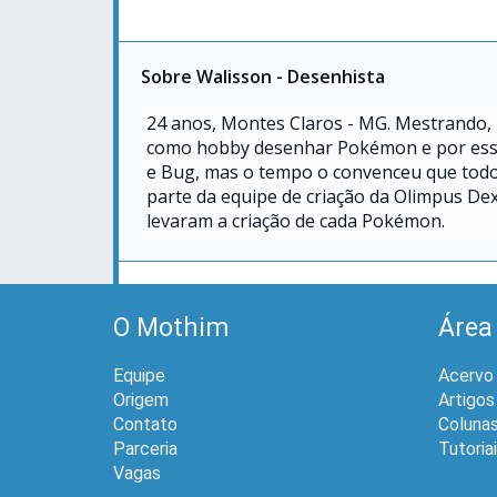
Sobre Walisson - Desenhista
24
anos, Montes Claros - MG. Mestrando, 
como hobby desenhar Pokémon e por esse 
e Bug, mas o tempo o convenceu que todos 
parte da equipe de criação da Olimpus Dex
levaram a criação de cada Pokémon.
O Mothim
Área
Equipe
Acervo
Origem
Artigos
Contato
Coluna
Parceria
Tutoria
Vagas