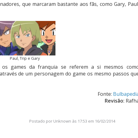
adores, que marcaram bastante aos fãs, como Gary, Paul
Paul, Trip e Gary
m os games da franquia se referem a si mesmos com
m através de um personagem do game os mesmo passos qu
Fonte:
Bulbapedi
Revisão:
Rafh
Postado por
Unknown
às
17:53 em 16/02/2014