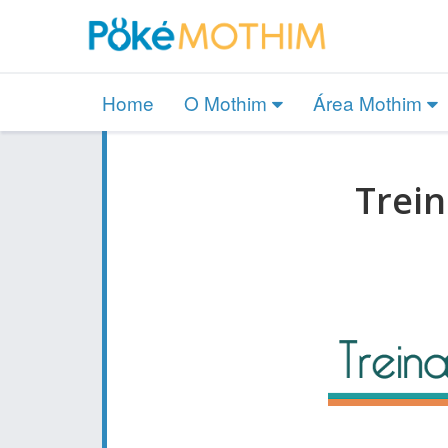
Home
O Mothim
Área Mothim
Trei