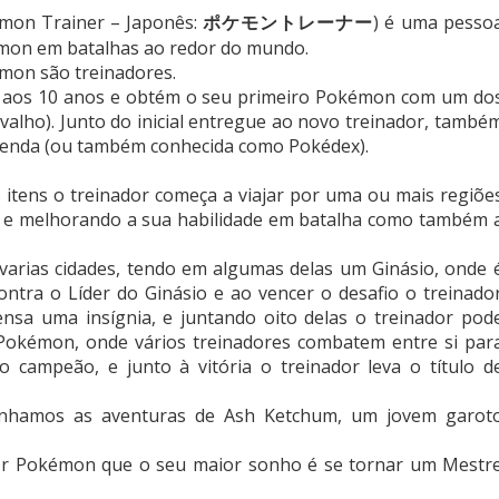
émon Trainer – Japonês:
ポケモントレーナー
) é uma pesso
kémon em batalhas ao redor do mundo.
mon são treinadores.
 aos 10 anos e obtém o seu primeiro Pokémon com um do
valho). Junto do inicial entregue ao novo treinador, també
enda (ou também conhecida como Pokédex).
 itens o treinador começa a viajar por uma ou mais regiõe
s e melhorando a sua habilidade em batalha como também 
varias cidades, tendo em algumas delas um Ginásio, onde 
contra o Líder do Ginásio e ao vencer o desafio o treinado
nsa uma insígnia, e juntando oito delas o treinador pod
 Pokémon, onde vários treinadores combatem entre si par
o campeão, e junto à vitória o treinador leva o título d
hamos as aventuras de Ash Ketchum, um jovem garot
dor Pokémon que o seu maior sonho é se tornar um Mestr