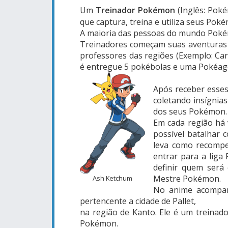
Um
Treinador Pokémon
(Inglês: Pok
que captura, treina e utiliza seus Po
A maioria das pessoas do mundo Poké
Treinadores começam suas aventuras
professores das regiões (Exemplo: Car
é entregue 5 pokébolas e uma Pokéag
Após receber esses
coletando insígnia
dos seus Pokémon.
Em cada região há 
possível batalhar 
leva como recompe
entrar para a liga
definir quem será 
Mestre Pokémon.
Ash Ketchum
No anime acompan
pertencente a cidade de Pallet,
na região de Kanto. Ele é um treina
Pokémon.