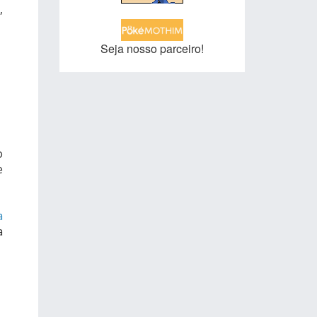
,
Seja nosso parceiro!
o
e
a
a