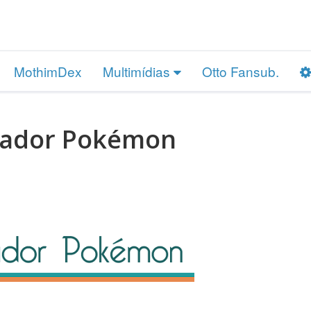
MothimDex
Multimídias
Otto Fansub.
nador Pokémon