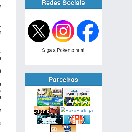
Redes Sociais
a
s
m
Siga a Pokémothim!
s
a
é
r
Parceiros
e
a
e
o
e