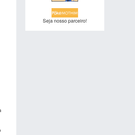
Seja nosso parceiro!
a
o