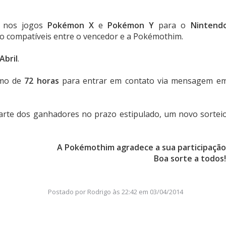
nos jogos
Pokémon X
e
Pokémon Y
para o
Nintend
io compatíveis entre o vencedor e a Pokémothim.
Abril
.
imo de
72 horas
para entrar em contato via mensagem e
arte dos ganhadores no prazo estipulado, um novo sortei
A Pokémothim agradece a sua participação
Boa sorte a todos!
Postado por
Rodrigo
às
22:42 em 03/04/2014