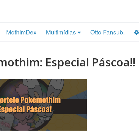
MothimDex
Multimídias
Otto Fansub.
mothim: Especial Páscoa!!