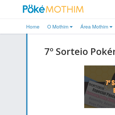
Home
O Mothim
Área Mothim
7º Sorteio Poké