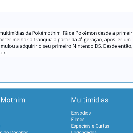
 multimídias da Pokémothim. Fã de Pokémon desde a primeir
hecer melhor a franquia a partir da 4ª geração, após ler um
mulou a adquirir o seu primeiro Nintendo DS. Desde então,
mon.
 Mothim
Multimídias
Episódios
Filmes
s
Especiais e Curtas
is de Desenho
Legendados