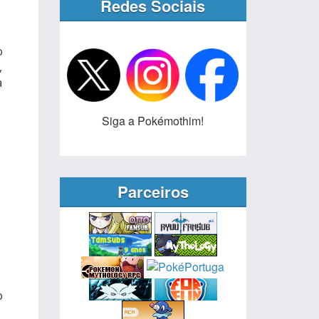
Redes Sociais
o
,
a
Siga a Pokémothim!
Parceiros
o