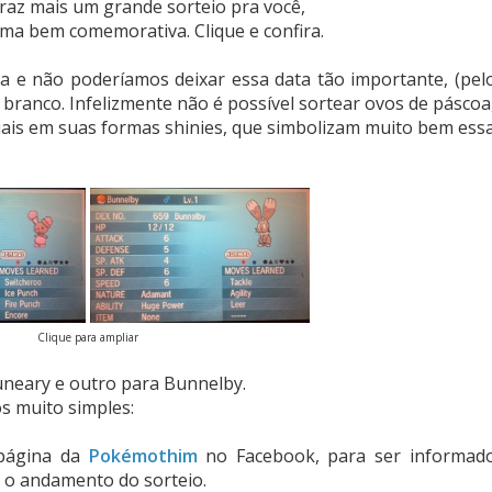
az mais um grande sorteio pra você,
rma bem comemorativa. Clique e confira.
 e não poderíamos deixar essa data tão importante, (pel
branco. Infelizmente não é possível sortear ovos de páscoa
is em suas formas shinies, que simbolizam muito bem ess
Clique para ampliar
neary e outro para Bunnelby.
os muito simples:
página da
Pokémothim
no Facebook, para ser informad
e o andamento do sorteio.