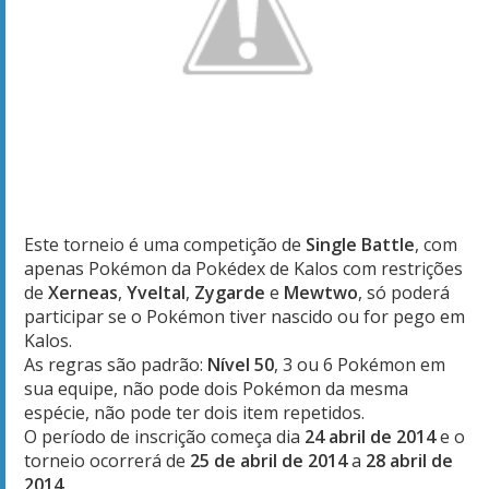
Este torneio
é uma competição
de
Single Battle
, com
apenas
Pokémon
da
Pokédex
de Kalos
com
restrições
de
Xerneas
,
Yveltal
,
Zygarde
e
Mewtwo
, só poderá
participar
se o Pokémon tiver nascido ou for pego em
Kalos
.
As regras são
padrão
:
Nível 50
,
3 ou 6
Pokémon
em
sua equipe
,
não pode dois
Pokémon
da mesma
espécie
,
não pode ter dois
item
repetidos
.
O período de inscrição
começa dia
24 abril de 2014
e o
torneio ocorrerá
de
25 de abril
de 2014
a
28 abril de
2014
.