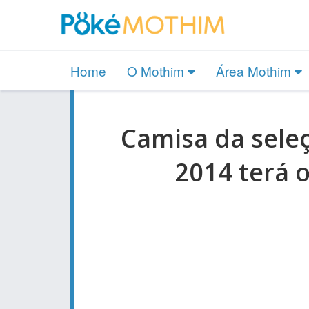
Home
O Mothim
Área Mothim
Camisa da sele
2014 terá 