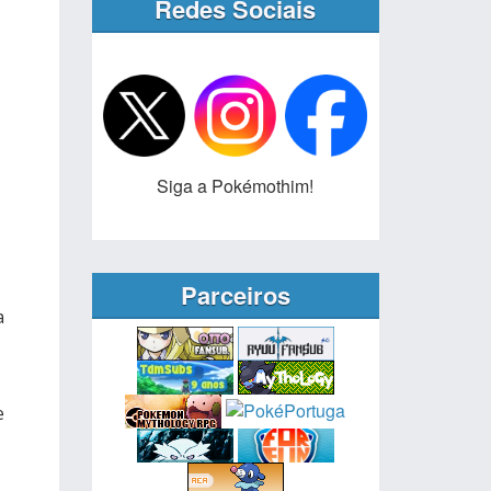
Redes Sociais
Siga a Pokémothim!
Parceiros
a
e