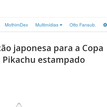
MothimDex
Multimídias
Otto Fansub.
ção japonesa para a Copa
o Pikachu estampado