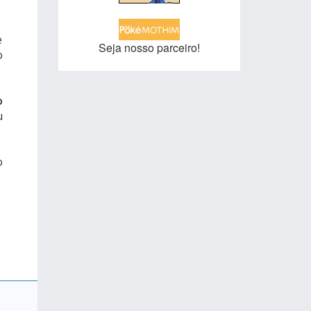
e
Seja nosso parceiro!
o
o
u
o