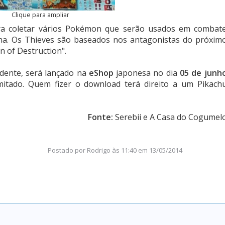
Clique para ampliar
ra coletar vários Pokémon que serão usados em combat
ha. Os Thieves são baseados nos antagonistas do próxim
n of Destruction".
idente, será lançado na
eShop
japonesa no dia
05 de junh
tado. Quem fizer o download terá direito a um Pikach
Fonte:
Serebii e A Casa do Cogumel
Postado por
Rodrigo
às
11:40 em 13/05/2014