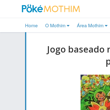
Home
O Mothim
Área Mothim
Jogo baseado n
p