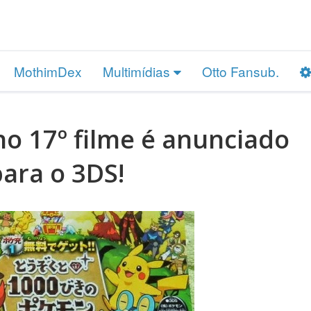
MothimDex
Multimídias
Otto Fansub.
o 17º filme é anunciado
ara o 3DS!