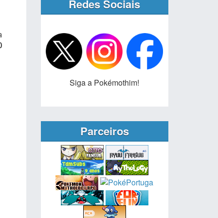
Redes Sociais
a
0
Siga a Pokémothim!
Parceiros