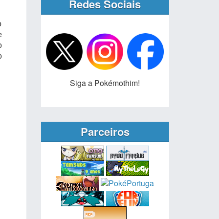
Redes Sociais
o
e
o
o
Siga a Pokémothim!
Parceiros