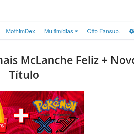
MothimDex
Multimídias
Otto Fansub.
ais McLanche Feliz + Nov
Título