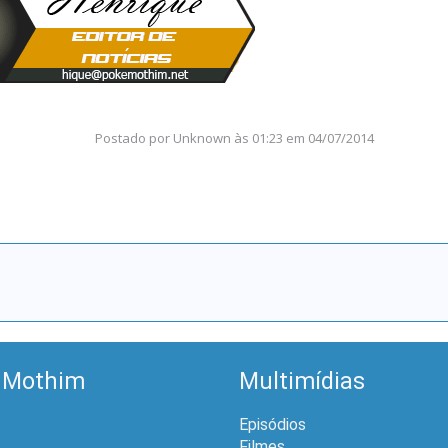
Postado por
Unknown
às
01:23 em 04/07/2014
 Mothim
Multimídias
Episódios
Filmes