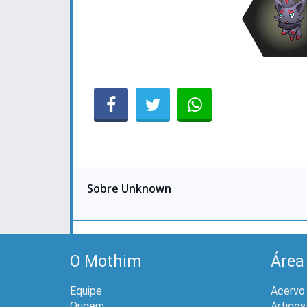
Sobre Unknown
O Mothim
Área
Equipe
Acervo
Origem
Artigos