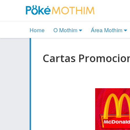
Home
O Mothim
Área Mothim
Cartas Promocion