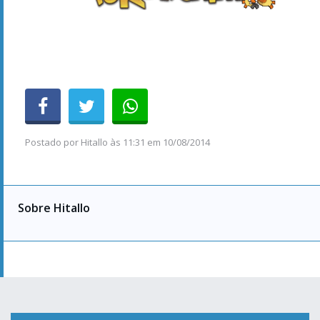
Facebook
Twitter
YouTube
Instagram
Feed
Pokémothim v4.0 © 2014 - 2026. Layout por
ArmrDev
e
Hitallo Duarte
.