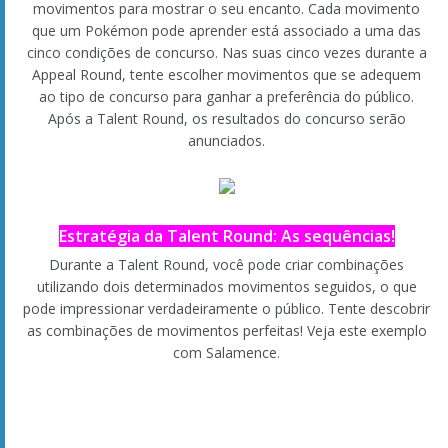
Estratégia da Talent Round: Entusiasmar o público!
Todos os Pokémon que participam num concurso podem
ajudar a entusiasmar o público. O nível de entusiasmo pode
ser verificado no medidor de entusiasmo. O nível sobe ou
desce consoante a prestação do Pokémon a mostrar o seu
encanto.
Estratégia da Talent Round: Programação dos
movimentos!
Tente programar os seus movimentos atrativos para que o
entusiasmo atinja o nível máximo na sua vez. Poderá mostrar
um encanto especial e deslumbrante e até receber um bónus!
Uma vez que os outros Pokémon podem aumentar ou
diminuir o entusiasmo na sala, as coisas nem sempre podem
correr exatamente como planeado. Terá de utilizar estratégias