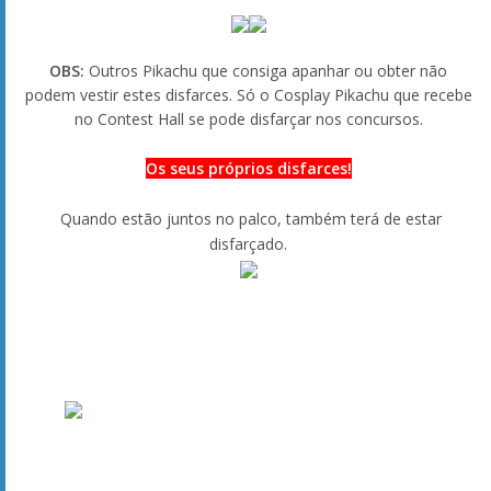
O apoio dos fãs nos concursos
Quando começa a participar em concursos, pode
encontrar os seus fãs à sua espera perto das
entradas dos Contest Halls. Estes fãs irão apoiá-lo à
sua maneira, aplaudindo e oferecendo-lhe presentes
como Berrys. À medida que ganha mais experiência
nos concursos, o número de fãs que aguardam por si
também irá aumentar e serão uma ajuda cada vez
maior!
Evolução Pokémon
Para evoluir Feebas para Milotic você terá que aumentar a sua
beleza com Pokéblocks e depois subir um nível.
Nova Personagem!