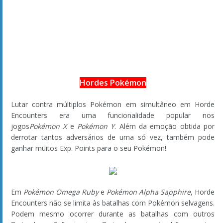
Seja nosso parceiro!
O Mothim
Equipe
Origem
Contato
Parceria
Vagas
Área Mothim
Acervo
Artigos