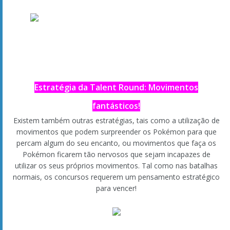
para garantir que o entusiasmo atinge o nível máximo na sua
vez!
Estratégia da Talent Round: Misture os
movimentos!
Utilizar repetidamente os mesmos movimentos pode diminuir
o nível de entusiasmo dos espetadores. O truque é escolher
os seus movimentos de forma a garantir que o entusiasmo
atinge o seu nível máximo na sua vez.. Os Pokémon capazes
de Mega Evoluir irão fazê-lo quando o entusiasmo atingir o
seu nível máximo e receber um bónus ainda maior. Não pode
deixar escapar esta oportunidade!