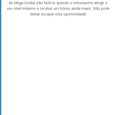
batalhas. Veja alguns destes movimentos especiais e como
funcionam nos concursos e nas batalhas!
Meteor Mash
do Pikachu Rock Star
Electric Terrain
do Pikachu, Ph.D.
Draining Kiss
do Pikachu Pop Star
Icicle Crash
do Pikachu Belle