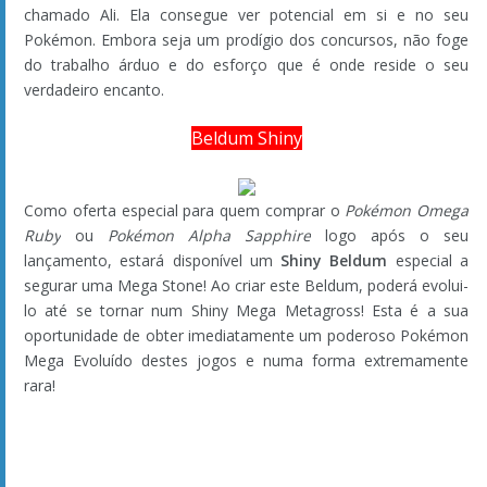
Redes Sociais
Siga a Pokémothim!
Parceiros