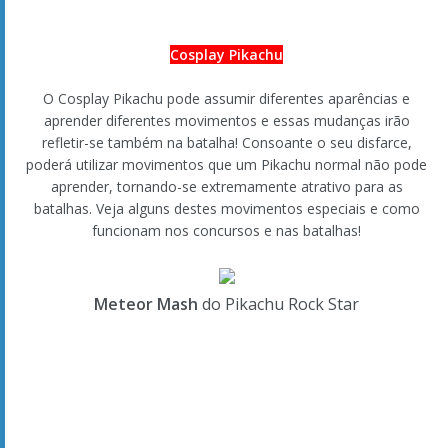
Lisia é a estrela principal do concurso na região Hoenn, que
forma uma dupla com o seu amigo Pokémon, um Altaria
chamado Ali. Ela consegue ver potencial em si e no seu
Pokémon. Embora seja um prodígio dos concursos, não foge
do trabalho árduo e do esforço que é onde reside o seu
verdadeiro encanto.
Beldum Shiny
Como oferta especial para quem comprar o
Pokémon Omega
Ruby
ou
Pokémon Alpha Sapphire
logo após o seu
lançamento, estará disponível um
Shiny Beldum
especial a
segurar uma Mega Stone! Ao criar este Beldum, poderá evolui-
lo até se tornar num Shiny Mega Metagross! Esta é a sua
oportunidade de obter imediatamente um poderoso Pokémon
Mega Evoluído destes jogos e numa forma extremamente
rara!