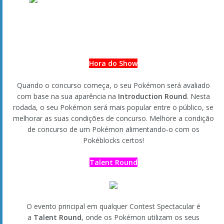
Durante a Talent Round, você pode criar combinações
utilizando dois determinados movimentos seguidos, o que
pode impressionar verdadeiramente o público. Tente descobrir
as combinações de movimentos perfeitas! Veja este exemplo
com Salamence.
Estratégia da Talent Round: Movimentos
fantásticos!
Existem também outras estratégias, tais como a utilização de
movimentos que podem surpreender os Pokémon para que
percam algum do seu encanto, ou movimentos que faça os
Pokémon ficarem tão nervosos que sejam incapazes de
utilizar os seus próprios movimentos. Tal como nas batalhas
normais, os concursos requerem um pensamento estratégico
para vencer!