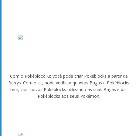
de concurso de um Pokémon alimentando-o com os
Pokéblocks certos!
Talent Round
O evento principal em qualquer Contest Spectacular é
a
Talent Round
, onde os Pokémon utilizam os seus
movimentos para mostrar o seu encanto. Cada movimento
que um Pokémon pode aprender está associado a uma das
cinco condições de concurso. Nas suas cinco vezes durante a
Appeal Round, tente escolher movimentos que se adequem
ao tipo de concurso para ganhar a preferência do público.
Após a Talent Round, os resultados do concurso serão
anunciados.
Estratégia da Talent Round: As sequências!