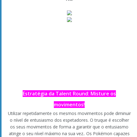
OBS:
Outros Pikachu que consiga apanhar ou obter não
podem vestir estes disfarces. Só o Cosplay Pikachu que recebe
no Contest Hall se pode disfarçar nos concursos.
Os seus próprios disfarces!
Quando estão juntos no palco, também terá de estar
disfarçado.
Cosplay Pikachu
O Cosplay Pikachu pode assumir diferentes aparências e
aprender diferentes movimentos e essas mudanças irão
refletir-se também na batalha! Consoante o seu disfarce,
poderá utilizar movimentos que um Pikachu normal não pode
aprender, tornando-se extremamente atrativo para as