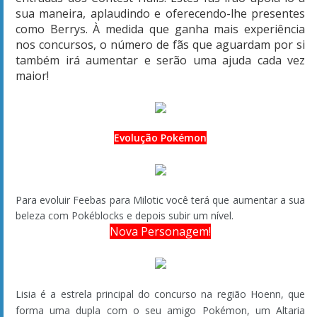
Sobre Hitallo
Canais
Clique e faça parte dos nossos canais no
Telegram
e
WhatsApp
!