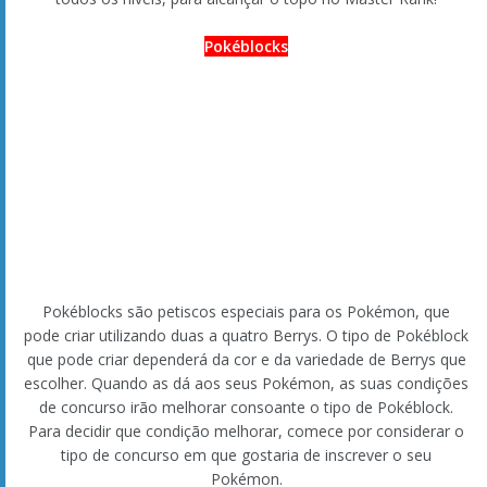
escolher. Quando as dá aos seus Pokémon, as suas condições
de concurso irão melhorar consoante o tipo de Pokéblock.
Para decidir que condição melhorar, comece por considerar o
tipo de concurso em que gostaria de inscrever o seu
Pokémon.
Com o Pokéblock Kit você pode criar Pokéblocks a partir de
Berrys. Com o kit, pode verificar quantas Bagas e Pokéblocks
tem, criar novos Pokéblocks utilizando as suas Bagas e dar
Pokéblocks aos seus Pokémon.
Hora do Show
Quando o concurso começa, o seu Pokémon será avaliado
com base na sua aparência na
Introduction Round
. Nesta
rodada, o seu Pokémon será mais popular entre o público, se
melhorar as suas condições de concurso. Melhore a condição