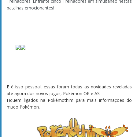
Colunas
Tutoriais de Desenho
Multimídias
Episódios
Filmes
Especiais e Curtas
Legendados
Jukebox e Karaokémon
Mangá
Redes Sociais