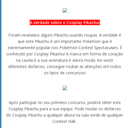
Flying Press
do Pikachu Libre
Um concurso ainda mais divertido!
Há muito mais para fazer no Pokémon Contest Spectacular.
Através das funcionalidades de comunicação, você poderá
competir contra os seus amigos.
Também pode tirar fotografias com os seus Pokémon
preferidos. Quando o ícone da câmara estiver visível. Pode
tirar fotografias dos seus momentos favoritos durante os
concursos. Se falar com o jovem na receção que diz que a sua
função é preparar o Contest Hall, ele até pode ajudá-lo a tirar
fotografias dos seus Pokémon, captando o mundo à sua volta
como plano de fundo! Tente captar a melhor imagem com o
seu Pokémon!