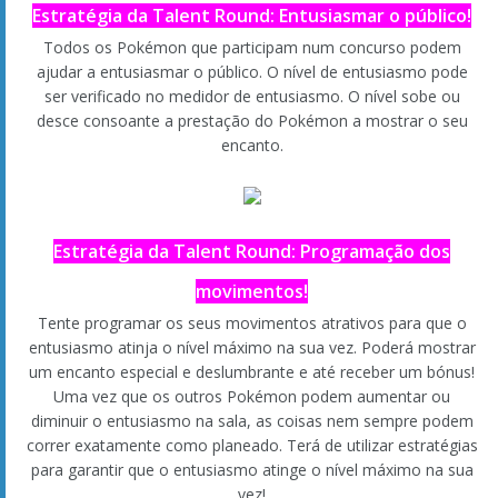
A verdade sobre o Cosplay Pikachu!
Foram revelados alguns Pikachu usando roupas. A verdade é
que este Pikachu é um importante Pokémon que é
extremamente popular nos Pokémon Contest Spectaculars. É
conhecido por Cosplay Pikachu! A marca em forma de coração
na cauda é a sua assinatura e adora moda. Ao vestir
diferentes disfarces, consegue roubar as atenções em todos
os tipos de concursos!
Após participar no seu primeiro concurso, poderá obter este
Cosplay Pikachu para a sua equipa. Pode mudar os disfarces
do Cosplay Pikachu a qualquer altura na sala verde de qualquer
Contest Hall.