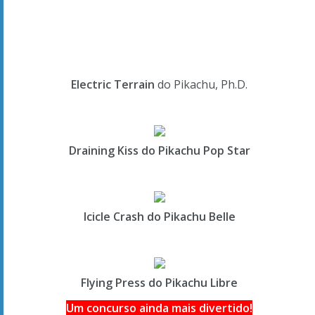
Hordes Pokémon
Lutar contra múltiplos Pokémon em simultâneo em Horde
Encounters era uma funcionalidade popular nos
jogos
Pokémon X
e
Pokémon Y
. Além da emoção obtida por
derrotar tantos adversários de uma só vez, também pode
ganhar muitos Exp. Points para o seu Pokémon!
Em
Pokémon Omega Ruby
e
Pokémon Alpha Sapphire
, Horde
Encounters não se limita às batalhas com Pokémon selvagens.
Podem mesmo ocorrer durante as batalhas com outros
Treinadores. Enfrente cinco Treinadores em simultâneo nestas
batalhas emocionantes!