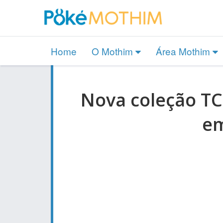
Home
O Mothim
Área Mothim
Nova coleção TC
em