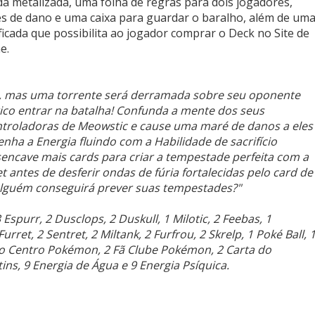
 metalizada, uma folha de regras para dois jogadores,
s de dano e uma caixa para guardar o baralho, além de um
ficada que possibilita ao jogador comprar o Deck no Site de
e.
, mas uma torrente será derramada sobre seu oponente
ico entrar na batalha! Confunda a mente dos seus
ntroladoras de Meowstic e cause uma maré de danos a eles
ha a Energia fluindo com a Habilidade de sacrifício
esencave mais cards para criar a tempestade perfeita com a
 antes de desferir ondas de fúria fortalecidas pelo card de
alguém conseguirá prever suas tempestades?"
spurr, 2 Dusclops, 2 Duskull, 1 Milotic, 2 Feebas, 1
Furret, 2 Sentret, 2 Miltank, 2 Furfrou, 2 Skrelp, 1 Poké Ball, 
o Centro Pokémon, 2 Fã Clube Pokémon, 2 Carta do
ins, 9 Energia de Água e 9 Energia Psíquica.