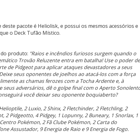
 deste pacote é Heliolisk, e possui os mesmos acessórios e
que o Deck Tufão Místico.
 do produto:
"Raios e incêndios furiosos surgem quando o
emático Trovão Reluzente entra em batalha! Use o poder d
rte de Pidgeot para aplicar ataques devastadores a seus
 Deixe seus oponentes de joelhos ao atacá-los com a força
Alimente as chamas ferozes com a Tocha Ardente e, à
 seus adversários, dê o golpe final com o Aperto Sonolent
onseguirá você deixar seu oponente boquiaberto?
lioptile, 2 Luxio, 2 Shinx, 2 Fletchinder, 2 Fletchling, 2
t, 2 Pidgeotto, 4 Pidgey, 1 Lopunny, 2 Buneary, 1 Snorlax, 1
 Centro Pokémon, 2 Fã Clube Pokémon, 2 Carta do
afone Assustador, 9 Energia de Raio e 9 Energia de Fogo.