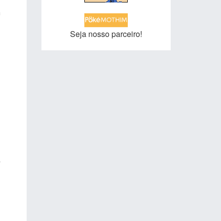
a
Seja nosso parceiro!
1