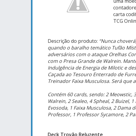
uma moeda
contadore
carta codi
TCG Onlin
Descrição do produto:
“
Nunca choverá
quando o baralho temático Tufão Míst
adversários com o ataque Orelhas Co
com o Presa Grande de Walrein. Manten
Indulgência de Energia de Milotic e d
Caçada ao Tesouro Enterrado de Furret
Treinador Faixa Musculosa. Será que 
Contém 60 cards, sendo: 2 Meowstic, 3 E
Walrein, 2 Sealeo, 4 Spheal, 2 Buizel, 1 
Evosoda, 1 Faixa Musculosa, 2 Dama d
Professor, 1 Professor Sycamore, 2 Pat
Deck Trovão Reluzente