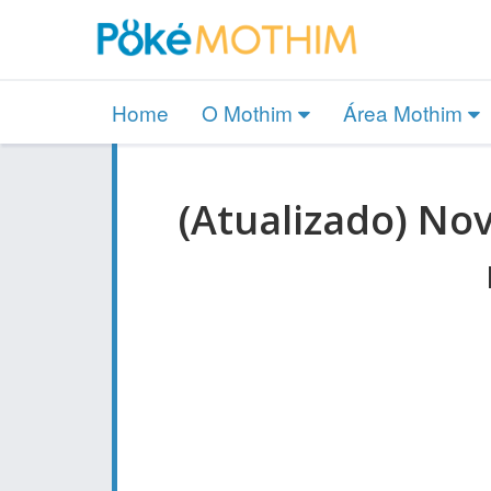
Home
O Mothim
Área Mothim
(Atualizado) No