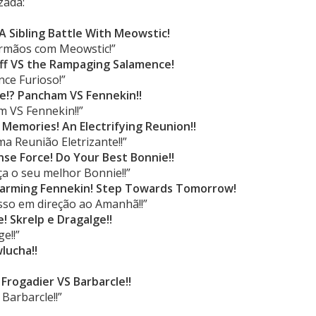
zada:
A Sibling Battle With Meowstic!
Irmãos com Meowstic!”
ff VS the Rampaging Salamence!
nce Furioso!”
re!? Pancham VS Fennekin!!
m VS Fennekin!!”
Memories! An Electrifying Reunion!!
 Reunião Eletrizante!!”
nse Force! Do Your Best Bonnie!!
ça o seu melhor Bonnie!!”
Charming Fennekin! Step Towards Tomorrow!
sso em direção ao Amanhã!!”
! Skrelp e Dragalge!!
e!!”
lucha!!
Frogadier VS Barbarcle!!
Barbarcle!!”