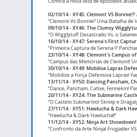
Confira a nova lista de episódios atuali
02/10/14 - XY45: Clemont VS Bonnie!? 
“C
lemont Vs Bonnie? Uma Batalha de 
09/10/14 - XY46:
The Clumsy Wigglytu
“
O Wigglytuff Desastrado Vs. o Salame
16/10/14 - XY47: Serena's First Captu
“Primeira Captura de Serena !? Pancha
23/10/14 - XY48:
Clemont's Campus of 
“Campus das Memórias de Clemont! Uma
30/10/14 - XY49: Mobilise Lapras Defe
“Mobilize a Força Defensiva Lapras! Fa
13/11/14 - XY50: Dancing Pancham, 
“Dance, Pancham, Cative, Fennekin! Pa
20/11/14 - XY24:
The Submarine Castle
“O Castelo Submarino! Skrelp e Dragalg
27/11/14 - XY51: Hawlucha & Dark Haw
“Hawlucha & Dark Hawlucha!!”
11/12/14 - XY52: Ninja Art Showdown! 
“Confronto da Arte Ninja! Frogadier VS 