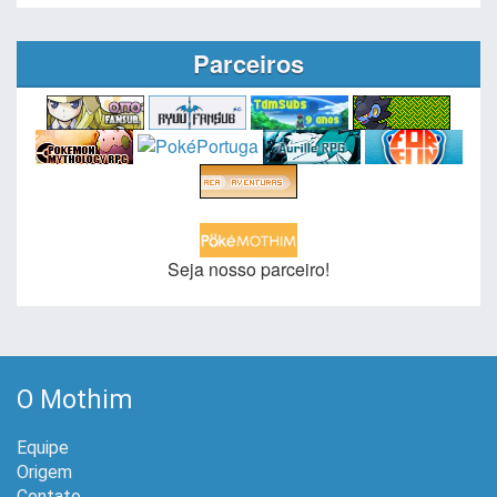
Parceiros
Seja nosso parceiro!
O Mothim
Equipe
Origem
Contato