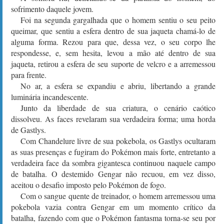
sofrimento daquele jovem.
Foi na segunda gargalhada que o homem sentiu o seu peito
queimar, que sentiu a esfera dentro de sua jaqueta chamá-lo de
alguma forma. Rezou para que, dessa vez, o seu corpo lhe
respondesse, e, sem hesita, levou a mão até dentro de sua
jaqueta, retirou a esfera de seu suporte de velcro e a arremessou
para frente.
No ar, a esfera se expandiu e abriu, libertando a grande
luminária incandescente.
Junto da liberdade de sua criatura, o cenário caótico
dissolveu. As faces revelaram sua verdadeira forma; uma horda
de Gastlys.
Com Chandelure livre de sua pokebola, os Gastlys ocultaram
as suas presenças e fugiram do Pokémon mais forte, entretanto a
verdadeira face da sombra gigantesca continuou naquele campo
de batalha. O destemido Gengar não recuou, em vez disso,
aceitou o desafio imposto pelo Pokémon de fogo.
Com o sangue quente de treinador, o homem arremessou uma
pokebola vazia contra Gengar em um momento crítico da
batalha, fazendo com que o Pokémon fantasma torna-se seu por