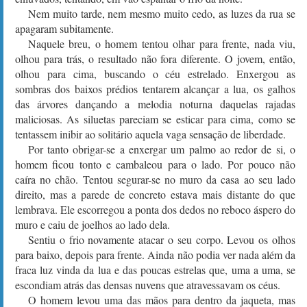
Nem muito tarde, nem mesmo muito cedo, as luzes da rua se
apagaram subitamente.
Naquele breu, o homem tentou olhar para frente, nada viu,
olhou para trás, o resultado não fora diferente. O jovem, então,
olhou para cima, buscando o céu estrelado. Enxergou as
sombras dos baixos prédios tentarem alcançar a lua, os galhos
das árvores dançando a melodia noturna daquelas rajadas
maliciosas. As siluetas pareciam se esticar para cima, como se
tentassem inibir ao solitário aquela vaga sensação de liberdade.
Por tanto obrigar-se a enxergar um palmo ao redor de si, o
homem ficou tonto e cambaleou para o lado. Por pouco não
caíra no chão. Tentou segurar-se no muro da casa ao seu lado
direito, mas a parede de concreto estava mais distante do que
lembrava. Ele escorregou a ponta dos dedos no reboco áspero do
muro e caiu de joelhos ao lado dela.
Sentiu o frio novamente atacar o seu corpo. Levou os olhos
para baixo, depois para frente. Ainda não podia ver nada além da
fraca luz vinda da lua e das poucas estrelas que, uma a uma, se
escondiam atrás das densas nuvens que atravessavam os céus.
O homem levou uma das mãos para dentro da jaqueta, mas