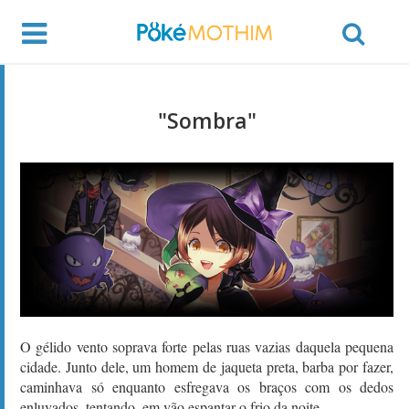
"Sombra"
O gélido vento soprava forte pelas ruas vazias daquela pequena
cidade. Junto dele, um homem de jaqueta preta, barba por fazer,
caminhava só enquanto esfregava os braços com os dedos
enluvados, tentando, em vão espantar o frio da noite.