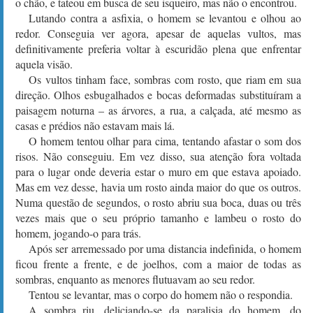
o chão, e tateou em busca de seu isqueiro, mas não o encontrou.
Lutando contra a asfixia, o homem se levantou e olhou ao
redor. Conseguia ver agora, apesar de aquelas vultos, mas
definitivamente preferia voltar à escuridão plena que enfrentar
aquela visão.
Os vultos tinham face, sombras com rosto, que riam em sua
direção. Olhos esbugalhados e bocas deformadas substituíram a
paisagem noturna – as árvores, a rua, a calçada, até mesmo as
casas e prédios não estavam mais lá.
O homem tentou olhar para cima, tentando afastar o som dos
risos. Não conseguiu. Em vez disso, sua atenção fora voltada
para o lugar onde deveria estar o muro em que estava apoiado.
Mas em vez desse, havia um rosto ainda maior do que os outros.
Numa questão de segundos, o rosto abriu sua boca, duas ou três
vezes mais que o seu próprio tamanho e lambeu o rosto do
homem, jogando-o para trás.
Após ser arremessado por uma distancia indefinida, o homem
ficou frente a frente, e de joelhos, com a maior de todas as
sombras, enquanto as menores flutuavam ao seu redor.
Tentou se levantar, mas o corpo do homem não o respondia.
A sombra riu, deliciando-se da paralisia do homem, do