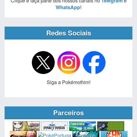
Clique e faça parte dos nossos canais no
Telegram
e
WhatsApp
!
Redes Sociais
Siga a Pokémothim!
Parceiros