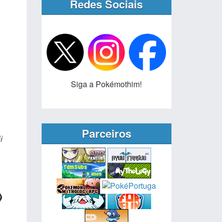
Redes Sociais
Siga a Pokémothim!
Parceiros
i