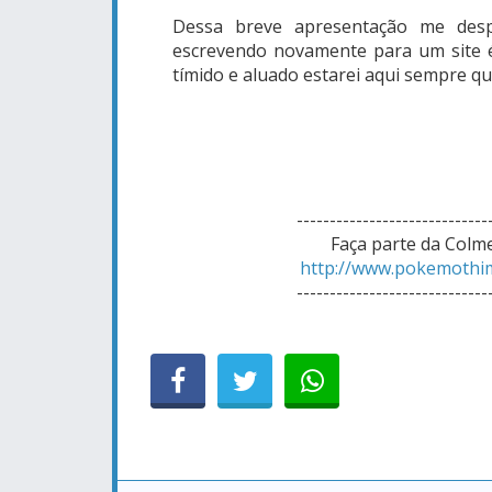
Dessa breve apresentação me des
escrevendo novamente para um site é
tímido e aluado estarei aqui sempre qu
-----------------------------
Faça parte da Colm
http://www.pokemothi
-----------------------------