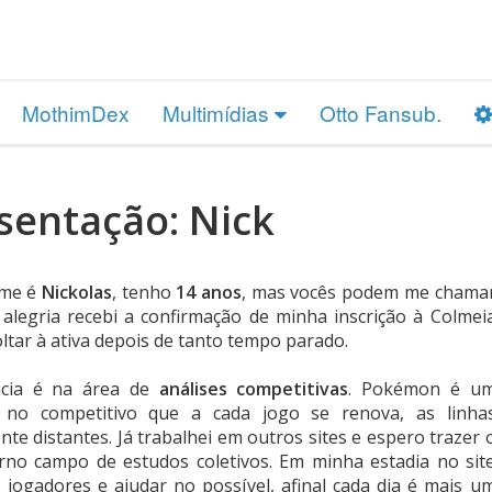
MothimDex
Multimídias
Otto Fansub.
sentação: Nick
ome é
Nickolas
, tenho
14 anos
, mas vocês podem me chama
alegria recebi a confirmação de minha inscrição à Colmei
tar à ativa depois de tanto tempo parado.
cia é na área de
análises competitivas
. Pokémon é u
es, no competitivo que a cada jogo se renova, as linha
nte distantes. Já trabalhei em outros sites e espero trazer 
no campo de estudos coletivos. Em minha estadia no sit
 jogadores e ajudar no possível, afinal cada dia é mais u