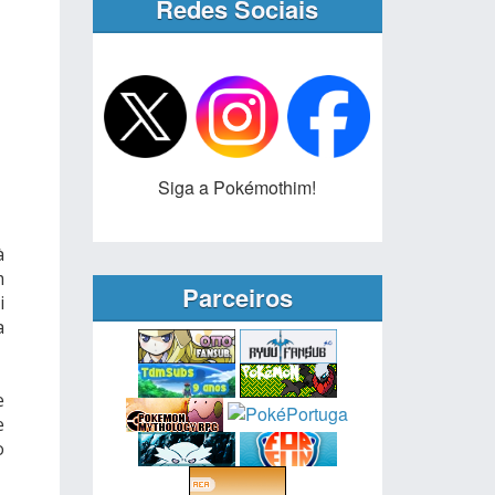
Redes Sociais
Siga a Pokémothim!
à
m
Parceiros
i
a
e
e
o