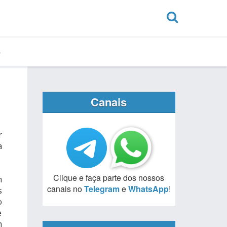
Canais
r
a
Clique e faça parte dos nossos
m
canais no
Telegram
e
WhatsApp
!
s
o
e
m