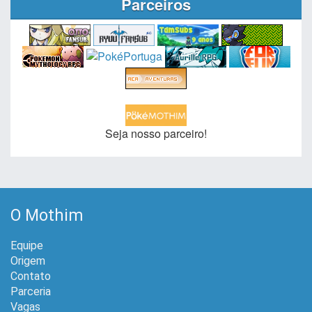
Parceiros
Seja nosso parceiro!
O Mothim
Equipe
Origem
Contato
Parceria
Vagas