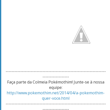
--------------------------------------------------------------------
------------------
Faça parte da Colmeia Pokémothim! Junte-se à nossa
equipe:
http://www.pokemothim.net/2014/04/a-pokemothim-
quer-voce.html
--------------------------------------------------------------------
------------------