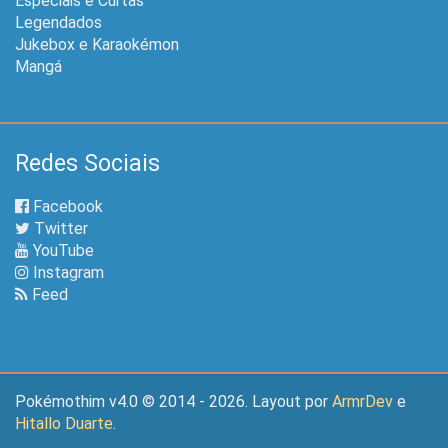
Especiais e Curtas
Legendados
Jukebox e Karaokémon
Mangá
Redes Sociais
Facebook
Twitter
YouTube
Instagram
Feed
Pokémothim v4.0 © 2014 - 2026. Layout por
ArmrDev
e
Hitallo Duarte
.