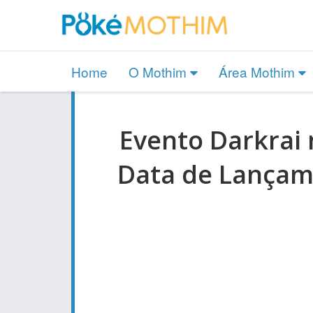
Home
O Mothim
Área Mothim
Evento Darkrai 
Data de Lançam