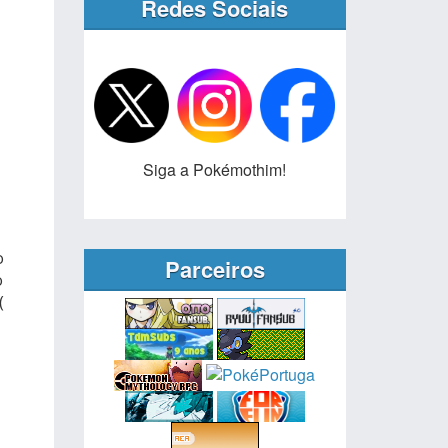
Redes Sociais
Siga a Pokémothim!
o
Parceiros
o
(