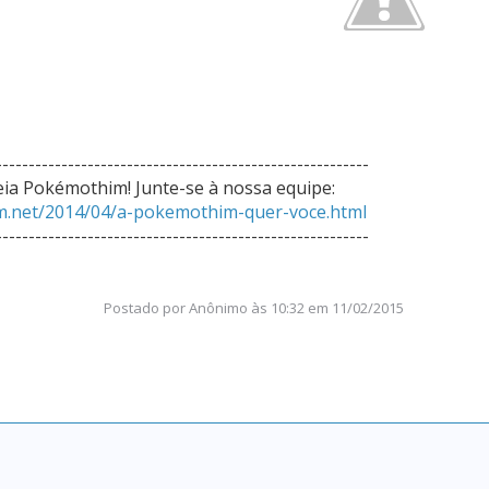
---------------------------------------------------------
eia Pokémothim! Junte-se à nossa equipe:
m.net/2014/04/a-pokemothim-quer-voce.html
---------------------------------------------------------
Postado por
Anônimo
às
10:32 em 11/02/2015