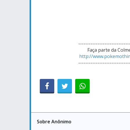
-----------------------------
Faça parte da Colm
http://www.pokemothi
-----------------------------
Sobre Anônimo