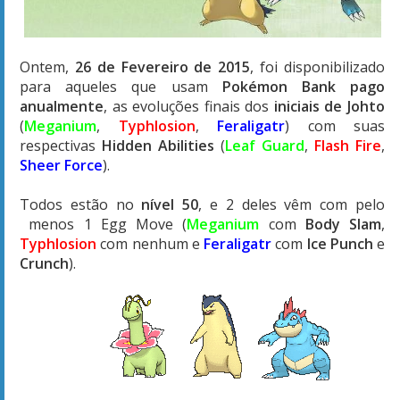
Ontem,
26 de Fevereiro de 2015
, foi disponibilizado
para aqueles que usam
Pokémon Bank pago
anualmente
, as evoluções finais dos
iniciais de Johto
(
Meganium
,
Typhlosion
,
Feraligatr
) com suas
respectivas
Hidden Abilities
(
Leaf Guard
,
Flash Fire
,
Sheer Force
).
Todos estão no
nível 50
, e 2 deles vêm com pelo
menos 1 Egg Move (
Meganium
com
Body Slam
,
Typhlosion
com nenhum e
Feraligatr
com
Ice Punch
e
Crunch
).