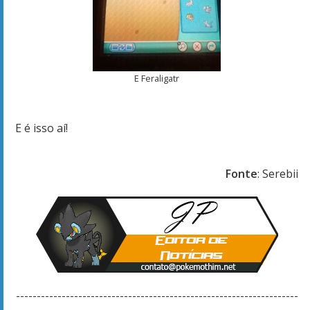
E Feraligatr
E é isso aí!
Fonte
: Serebii
--------------------------------------------------------------------