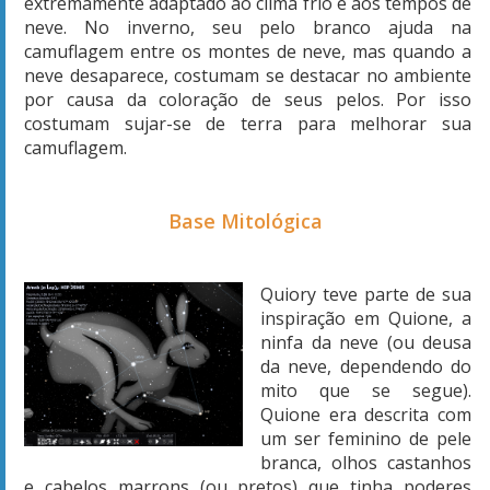
extremamente adaptado ao clima frio e aos tempos de
neve. No inverno, seu pelo branco ajuda na
camuflagem entre os montes de neve, mas quando a
neve desaparece, costumam se destacar no ambiente
por causa da coloração de seus pelos. Por isso
costumam sujar-se de terra para melhorar sua
camuflagem.
Base Mitológica
Quiory teve parte de sua
inspiração em Quione, a
ninfa da neve (ou deusa
da neve, dependendo do
mito que se segue).
Quione era descrita com
um ser feminino de pele
branca, olhos castanhos
e cabelos marrons (ou pretos) que tinha poderes