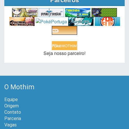
Seja nosso parceiro!
O Mothim
Equipe
Origem
Contato
Parceria
Vagas