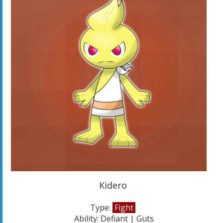
Kidero
Type:
Fight
Ability: Defiant | Guts