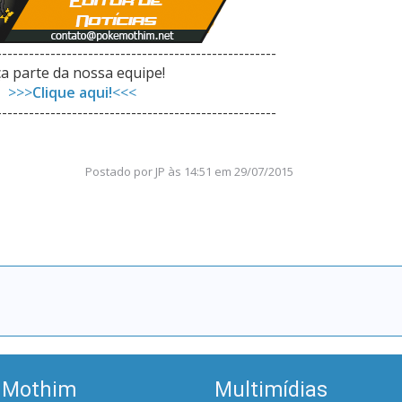
----------------------------------------------------
a parte da nossa equipe!
>>>
Clique aqui!
<<<
----------------------------------------------------
Postado por
JP
às
14:51 em 29/07/2015
 Mothim
Multimídias