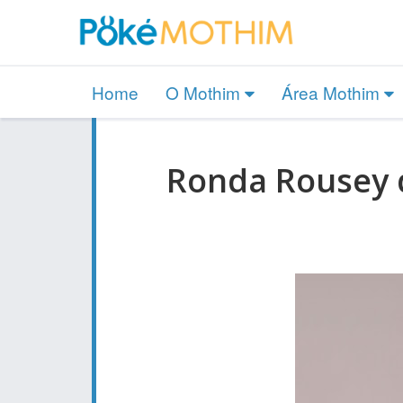
Home
O Mothim
Área Mothim
Ronda Rousey d