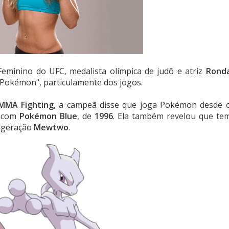
eminino do UFC, medalista olímpica de judô e atriz
Rond
"Pokémon", particulamente dos jogos.
MMA Fighting
, a campeã disse que joga Pokémon desde 
e com
Pokémon Blue
, de
1996
. Ela também revelou que te
º geração
Mewtwo
.