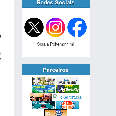
Redes Sociais
a
Siga a Pokémothim!
o
m
Parceiros