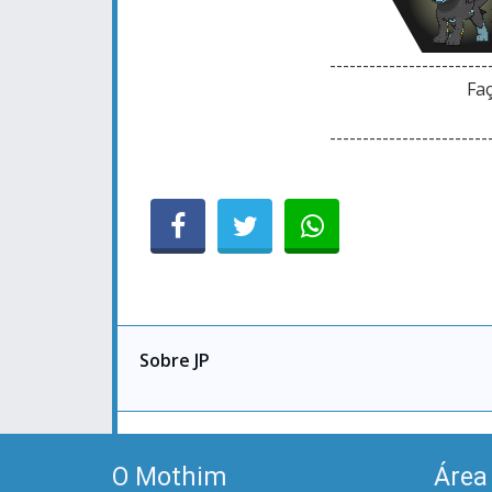
------------------------
Faç
------------------------
Sobre JP
O Mothim
Área