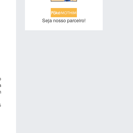
Seja nosso parceiro!
o
a
n
s