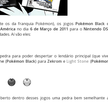
nte os da franquia Pokémon), os jogos
Pokémon
Black
a
América
no dia
6 de Março de 2011
para o
Nintendo DS
des. Aí vão eles:
pedra para poder despertar o lendário principal (que viv
ne
(
Pokémon
Black
) para
Zekrom
e
Light Stone
(
Pokémo
coberto dentro desses jogos uma pedra bem semelhante 