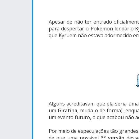
Apesar de não ter entrado oficialmente
para despertar o Pokémon lendário
K
que Kyruem não estava adormecido em 
Alguns acreditavam que ela seria uma
um
Giratina
, muda-o de forma), enqu
um evento futuro, o que acabou não a
Por meio de especulações tão grandes
de que uma possível
3º versão
desse