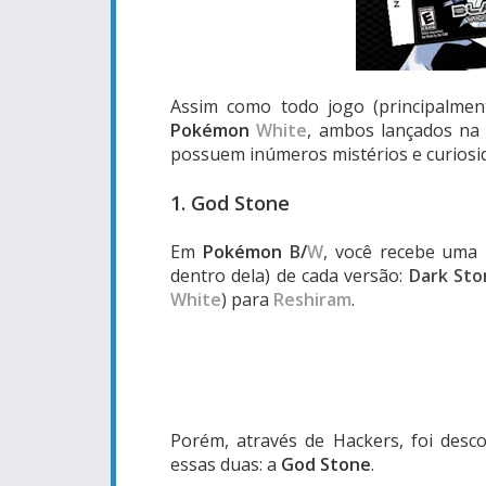
Assim como todo jogo (principalme
Pokémon
White
, ambos lançados n
possuem inúmeros mistérios e curiosida
1. God Stone
Em
Pokémon
B
/
W
, você recebe uma 
dentro dela) de cada versão:
Dark Sto
White
) para
Reshiram
.
Porém, através de Hackers, foi des
essas duas: a
God Stone
.