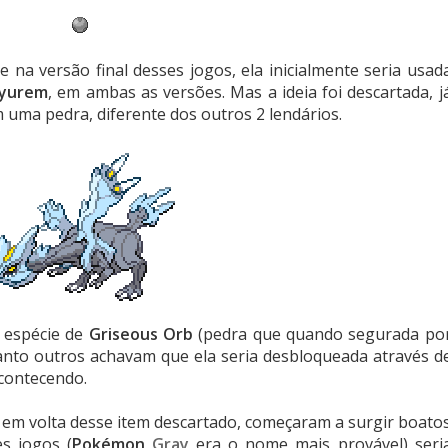
 na versão final desses jogos, ela inicialmente seria usad
yurem
, em ambas as versões. Mas a ideia foi descartada, j
uma pedra, diferente dos outros 2 lendários.
 espécie de
Griseous Orb
(pedra que quando segurada po
anto outros achavam que ela seria desbloqueada através d
contecendo.
 em volta desse item descartado, começaram a surgir boato
s jogos (
Pokémon
Gray
era o nome mais provável) seri