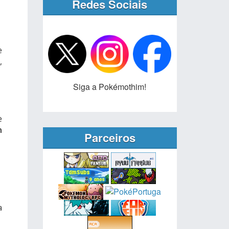
Redes Sociais
e
,
Siga a Pokémothim!
e
n
Parceiros
a