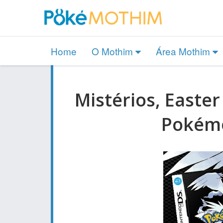
Home
O Mothim
Área Mothim
Mistérios, Easte
Pokémo