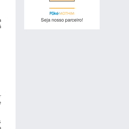
Seja nosso parceiro!
a
á
r
e
s
a