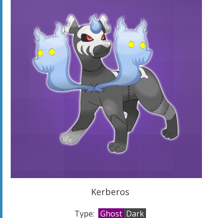
Kerberos
Type:
Ghost
Dark