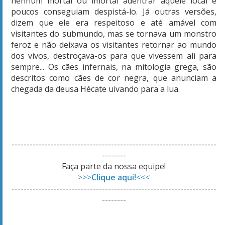
nenhum mortal ou imortal adentrar aquele local e
poucos conseguiam despistá-lo. Já outras versões,
dizem que ele era respeitoso e até amável com
visitantes do submundo, mas se tornava um monstro
feroz e não deixava os visitantes retornar ao mundo
dos vivos, destroçava-os para que vivessem ali para
sempre... Os cães infernais, na mitologia grega, são
descritos como cães de cor negra, que anunciam a
chegada da deusa Hécate uivando para a lua.
--------------------------------------------------------------------
--------
Faça parte da nossa equipe!
>>>
Clique aqui!
<<<
--------------------------------------------------------------------
--------