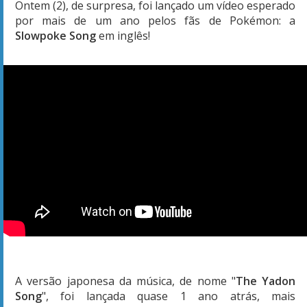
Ontem (2), de surpresa, foi lançado um vídeo esperado
por mais de um ano pelos fãs de Pokémon: a
Slowpoke Song
em inglês!
A versão japonesa da música, de nome "
The Yadon
Song
", foi lançada quase 1 ano atrás, mais