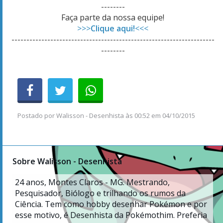
--------
Faça parte da nossa equipe!
>>>
Clique aqui!
<<<
--------------------------------------------------------------------
--------
Postado por
Walisson - Desenhista
às
00:52 em 04/10/2015
Sobre Walisson - Desenhista
24
anos, Montes Claros - MG. Mestrando,
Pesquisador, Biólogo e trilhando os rumos da
Ciência. Tem como hobby desenhar Pokémon e por
esse motivo, é Desenhista da Pokémothim. Preferia