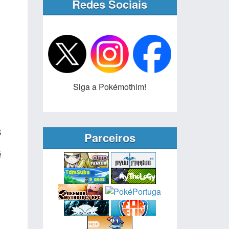
Redes Sociais
Siga a Pokémothim!
s
Parceiros
é