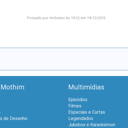
Postado por
Anônimo
às
19:32 em 19/12/2015
 Mothim
Multimídias
Episódios
Filmes
s
Especiais e Curtas
is de Desenho
Legendados
Jukebox e Karaokémon