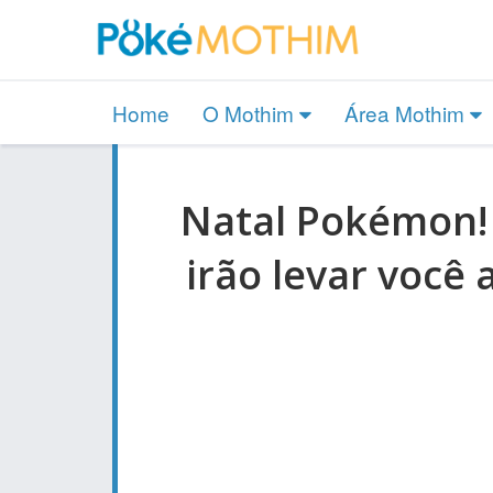
Home
O Mothim
Área Mothim
Natal Pokémon! 
irão levar voc