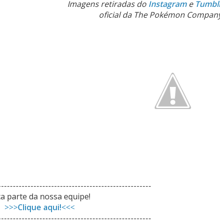
Imagens retiradas do
Instagram
e
Tumbl
oficial da The Pokémon Compan
----------------------------------------------------
a parte da nossa equipe!
>>>
Clique aqui!
<<<
----------------------------------------------------