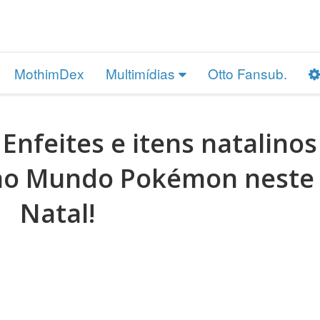
MothimDex
Multimídias
Otto Fansub.
Enfeites e itens natalinos
ê ao Mundo Pokémon neste
Natal!