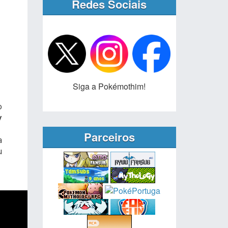
Redes Sociais
Siga a Pokémothim!
o
y
Parceiros
a
u