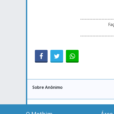
----------------------
Faç
----------------------
Sobre Anônimo