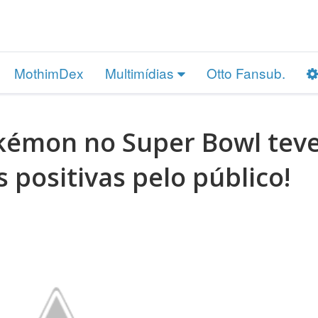
MothimDex
Multimídias
Otto Fansub.
kémon no Super Bowl tev
s positivas pelo público!