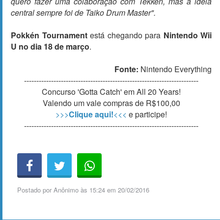
quero fazer uma colaboração com Tekken, mas a ideia
central sempre foi de Taiko Drum Master".
Pokkén Tournament
está chegando para
Nintendo Wii
U no dia 18 de março
.
Fonte:
Nintendo Everything
-----------------------------------------------------------------------
Concurso 'Gotta Catch' em All 20 Years!
Valendo um vale compras de R$100,00
>>>
Clique aqui!
<<<
e participe!
-----------------------------------------------------------------------
Postado por
Anônimo
às
15:24 em 20/02/2016