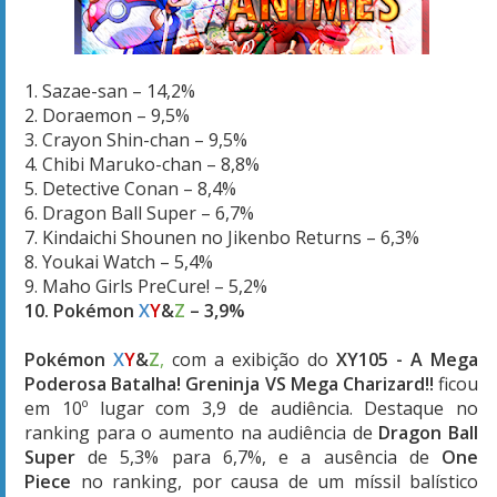
1. Sazae-san – 14,2%
2. Doraemon – 9,5%
3. Crayon Shin-chan – 9,5%
4. Chibi Maruko-chan – 8,8%
5. Detective Conan – 8,4%
6. Dragon Ball Super – 6,7%
7. Kindaichi Shounen no Jikenbo Returns – 6,3%
8. Youkai Watch – 5,4%
9. Maho Girls PreCure! – 5,2%
10.
Pokémon
X
Y
&
Z
– 3,9%
Pokémon
X
Y
&
Z
,
com a exibição do
XY105 - A Mega
Poderosa Batalha! Greninja VS Mega Charizard!!
ficou
em 10º lugar com 3,9 de audiência. Destaque no
ranking para o aumento na audiência de
Dragon Ball
Super
de 5,3% para 6,7%, e a ausência de
One
Piece
no ranking, por causa de um míssil balístico