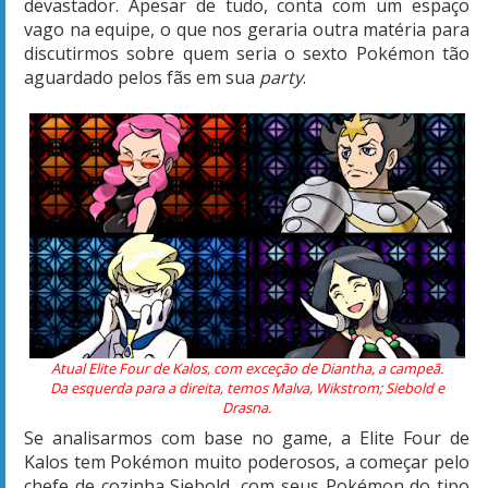
devastador. Apesar de tudo, conta com um espaço
vago na equipe, o que nos geraria outra matéria para
discutirmos sobre quem seria o sexto Pokémon tão
aguardado pelos fãs em sua
party
.
Atual Elite Four de Kalos, com exceção de Diantha, a campeã.
Da esquerda para a direita, temos Malva, Wikstrom; Siebold e
Drasna.
Se analisarmos com base no game, a Elite Four de
Kalos tem Pokémon muito poderosos, a começar pelo
chefe de cozinha Siebold, com seus Pokémon do tipo