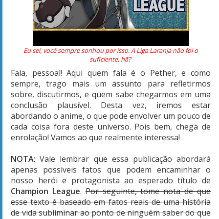
Eu sei, você sempre sonhou por isso. A Liga Laranja não foi o
suficiente, hã?
Fala, pessoal! Aqui quem fala é o Pether, e como
sempre, trago mais um assunto para refletirmos
sobre, discutirmos, e quem sabe chegarmos em uma
conclusão plausível. Desta vez, iremos estar
abordando o anime, o que pode envolver um pouco de
cada coisa fora deste universo. Pois bem, chega de
enrolação! Vamos ao que realmente interessa!
NOTA
: Vale lembrar que essa publicação abordará
apenas possíveis fatos que podem encaminhar o
nosso herói e protagonista ao esperado título de
Champion League
.
Por seguinte, tome nota de que
esse texto é baseado em fatos reais de uma história
de vida subliminar ao ponto de ninguém saber do que