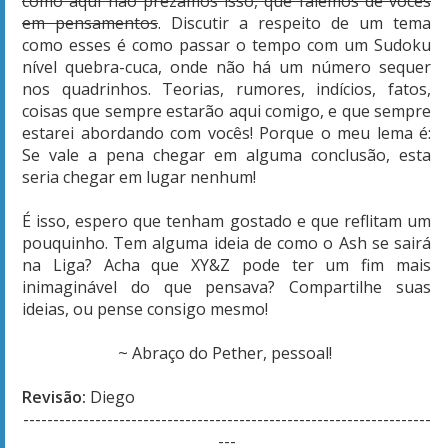
como aqui não prezamos isso, que falemos de vocês
em pensamentos
. Discutir a respeito de um tema
como esses é como passar o tempo com um Sudoku
nível quebra-cuca, onde não há um número sequer
nos quadrinhos. Teorias, rumores, indícios, fatos,
coisas que sempre estarão aqui comigo, e que sempre
estarei abordando com vocês! Porque o meu lema é:
Se vale a pena chegar em alguma conclusão, esta
seria chegar em lugar nenhum!
É isso, espero que tenham gostado e que reflitam um
pouquinho. Tem alguma ideia de como o Ash se sairá
na Liga? Acha que XY&Z pode ter um fim mais
inimaginável do que pensava? Compartilhe suas
ideias, ou pense consigo mesmo!
~ Abraço do Pether, pessoal!
Revisão:
Diego
--------------------------------------------------------------------
---