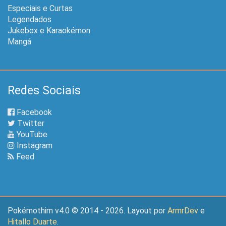
Especiais e Curtas
Legendados
Jukebox e Karaokémon
Mangá
Redes Sociais
Facebook
Twitter
YouTube
Instagram
Feed
Pokémothim v4.0 © 2014 - 2026. Layout por
ArmrDev
e
Hitallo Duarte
.