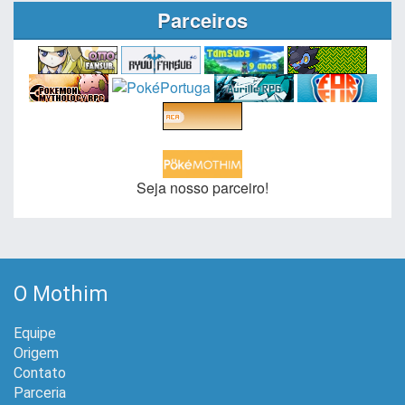
Parceiros
Seja nosso parceiro!
O Mothim
Equipe
Origem
Contato
Parceria