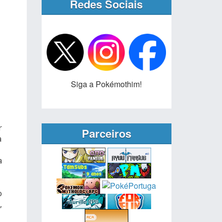
Redes Sociais
Siga a Pokémothim!
r
Parceiros
a
a
o
,