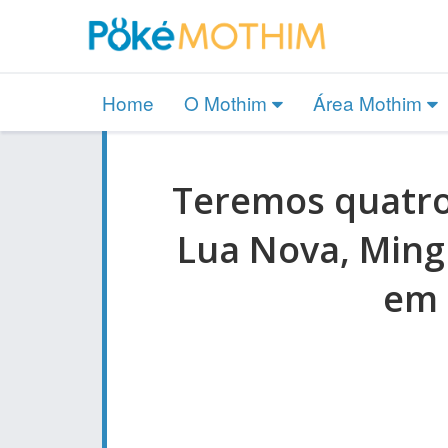
Home
O Mothim
Área Mothim
Teremos quatr
Lua Nova, Ming
em 