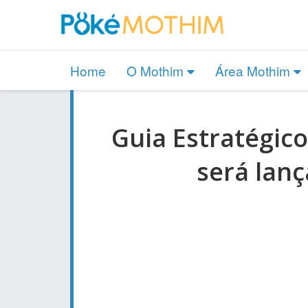
Home
O Mothim
Área Mothim
Guia Estratégi
será lan