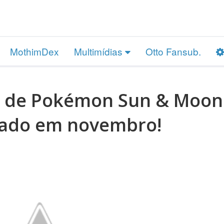
MothimDex
Multimídias
Otto Fansub.
co de Pokémon Sun & Moon
çado em novembro!