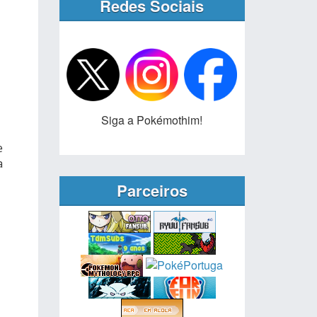
Redes Sociais
Siga a Pokémothim!
e
a
Parceiros