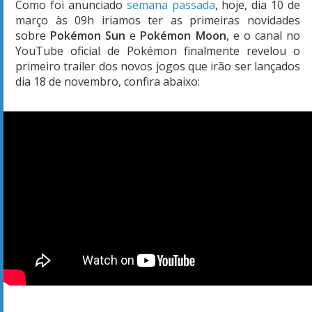
Como foi anunciado
semana passada
, hoje, dia 10 de
março às 09h iriamos ter as primeiras novidades
sobre
Pokémon Sun
e
Pokémon Moon
, e o canal no
YouTube oficial de Pokémon finalmente revelou o
primeiro trailer dos novos jogos que irão ser lançados
dia 18 de novembro, confira abaixo: