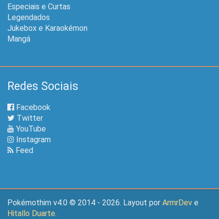
Especiais e Curtas
Legendados
Jukebox e Karaokémon
Mangá
Redes Sociais
Facebook
Twitter
YouTube
Instagram
Feed
Pokémothim v4.0 © 2014 - 2026. Layout por
ArmrDev
e
Hitallo Duarte
.