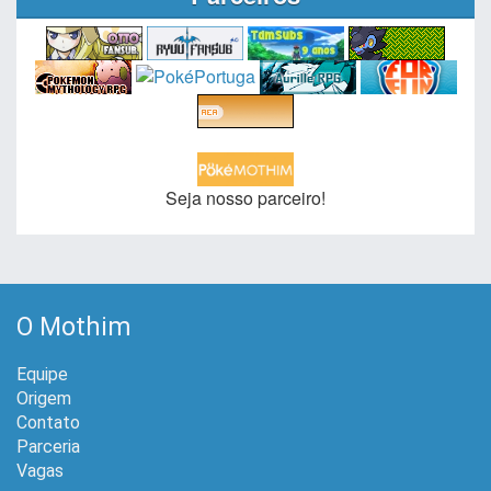
Seja nosso parceiro!
O Mothim
Equipe
Origem
Contato
Parceria
Vagas