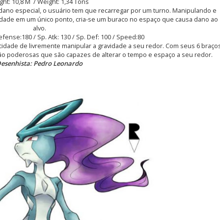
ght: 10,8 M / Weight: 1,34 Tons
dano especial, o usuário tem que recarregar por um turno. Manipulando e
dade em um único ponto, cria-se um buraco no espaço que causa dano ao
alvo.
Defense:180 / Sp. Atk: 130 / Sp. Def: 100 / Speed:80
idade de livremente manipular a gravidade a seu redor. Com seus 6 braço
 tão poderosas que são capazes de alterar o tempo e espaço a seu redor.
esenhista: Pedro Leonardo