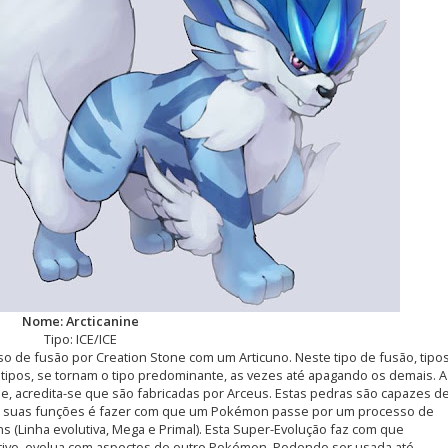
Nome: Arcticanine
Tipo: ICE/ICE
o de fusão por Creation Stone com um Articuno. Neste tipo de
fusão, tipo
s tipos, se tornam o tipo predominante, as vezes até apagando os demais. A
e, acredita-se que são fabricadas por Arceus. Estas pedras são capazes d
de suas funções é fazer com que um
Pokémon
passe por um processo de
 (Linha evolutiva, Mega e Primal). Esta Super-Evolução faz com que
tivo, evolua com aspectos de outro
Pokémon
. Podendo ser usada até