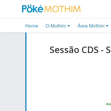
Home
O Mothim
Área Mothim
Sessão CDS - 