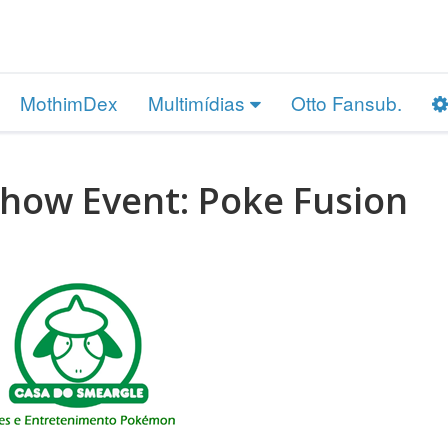
MothimDex
Multimídias
Otto Fansub.
Show Event: Poke Fusion