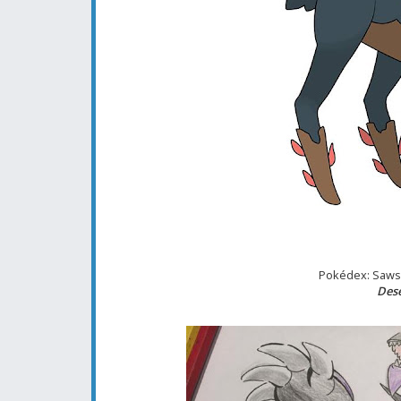
Pokédex: Sawsv
Dese