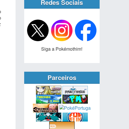
Redes Sociais
o
o
z
Siga a Pokémothim!
Parceiros