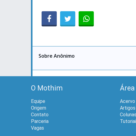
Sobre Anônimo
O Mothim
Área
Equipe
Acervo
Origem
Artigos
Contato
Coluna
Parceria
Tutoria
Vagas