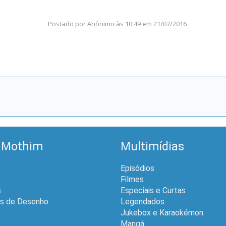
Postado por
Anônimo
às
10:49 em 21/07/2016
 Mothim
Multimídias
Episódios
Filmes
s
Especiais e Curtas
is de Desenho
Legendados
Jukebox e Karaokémon
Mangá