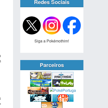
Redes Sociais
Siga a Pokémothim!
o
m
Parceiros
s
M