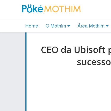
Home
O Mothim
Área Mothim
CEO da Ubisoft 
sucess