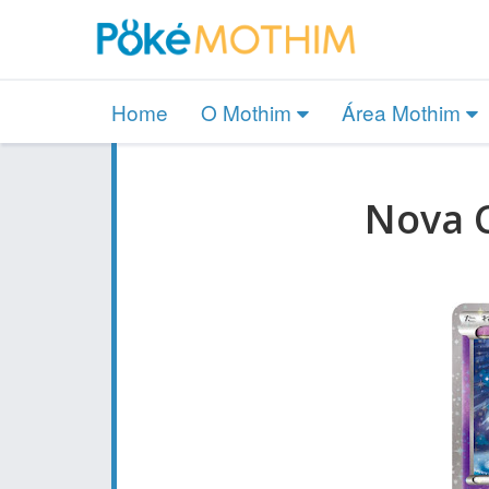
Home
O Mothim
Área Mothim
Nova 