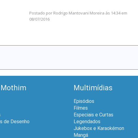
Postado por
Rodrigo Mantovani Moreira
às
14:34 em
08/07/2016
 Mothim
Multimídias
Episódios
Filmes
s
Especiais e Curtas
is de Desenho
Legendados
Jukebox e Karaokémon
Mangá