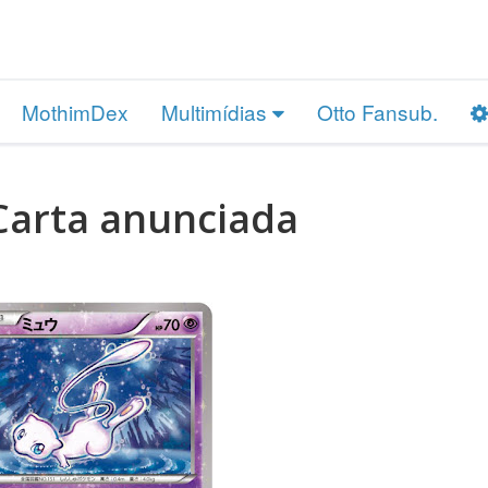
MothimDex
Multimídias
Otto Fansub.
Carta anunciada