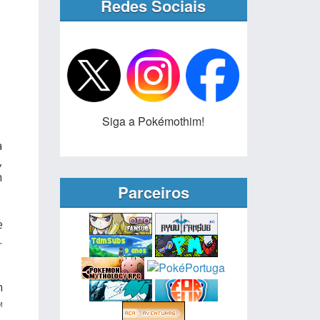
Redes Sociais
Siga a Pokémothim!
a
,
m
Parceiros
e
.
h
M