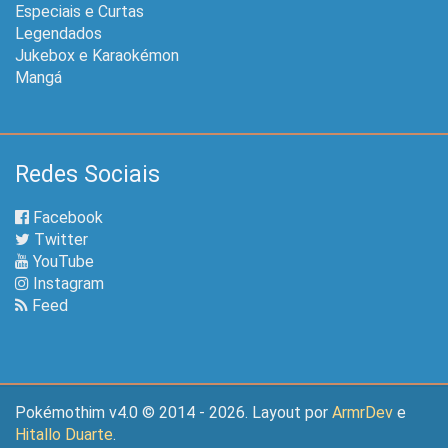
Especiais e Curtas
Legendados
Jukebox e Karaokémon
Mangá
Redes Sociais
Facebook
Twitter
YouTube
Instagram
Feed
Pokémothim v4.0 © 2014 - 2026. Layout por
ArmrDev
e
Hitallo Duarte
.