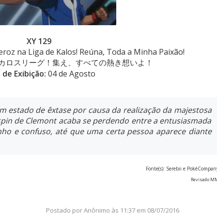
XY 129
roz na Liga de Kalos! Reúna, Toda a Minha Paixão!
カロスリーグ！集え、すべての熱き想いよ！
 de Exibição:
04 de Agosto
m estado de êxtase por causa da realização da majestosa
espin de Clemont acaba se perdendo entre a entusiasmada
inho e confuso, até que uma certa pessoa aparece diante
Fonte(s): Serebii e PokéCompan
Revisado M
Postado por
Anônimo
às
11:37 em 08/07/2016