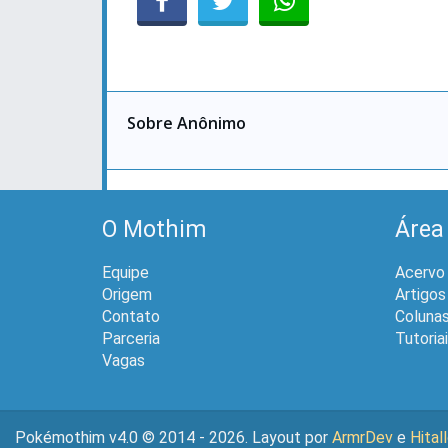
Sobre Anônimo
O Mothim
Área
Equipe
Acervo
Origem
Artigos
Contato
Coluna
Parceria
Tutoria
Vagas
Pokémothim v4.0 © 2014 - 2026. Layout por
ArmrDev
e
Hital