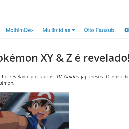
MothimDex
Multimídias
Otto Fansub.
okémon XY & Z é revelado
foi revelado por vários
TV Guides
japoneses. O episódi
okémon.