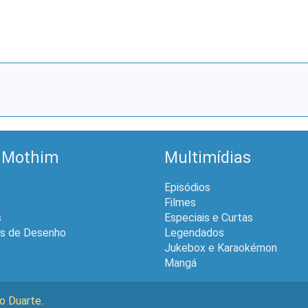
 Mothim
Multimídias
Episódios
Filmes
s
Especiais e Curtas
is de Desenho
Legendados
Jukebox e Karaokémon
Mangá
lo Duarte
.