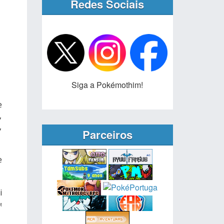
Redes Sociais
Siga a Pokémothim!
e
,
,
Parceiros
e
i
M