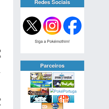
Redes Sociais
Siga a Pokémothim!
O
a
Parceiros
-
a
M