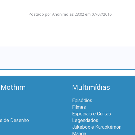
Postado por
Anônimo
às
23:02 em 07/07/2016
 Mothim
Multimídias
Episódios
Filmes
s
Especiais e Curtas
is de Desenho
Legendados
Jukebox e Karaokémon
Mangá