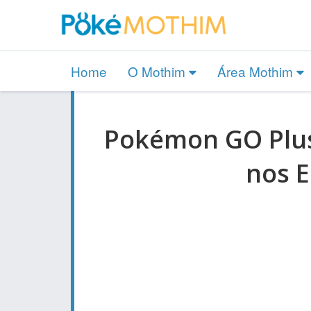
Home
O Mothim
Área Mothim
Pokémon GO Plus
nos E