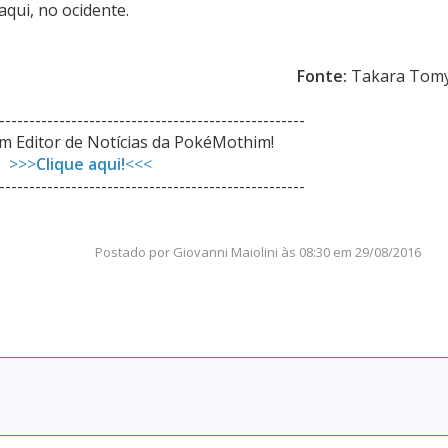
qui, no ocidente.
Fonte:
Takara Tom
---------------------------------------------------
 Editor de Notícias da PokéMothim!
>>>
Clique aqui!
<<<
---------------------------------------------------
Postado por
Giovanni Maiolini
às
08:30 em 29/08/2016