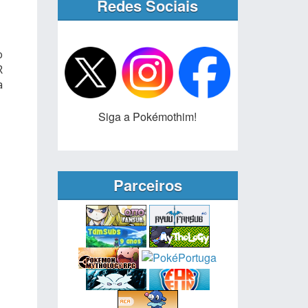
Redes Sociais
o
R
a
Siga a Pokémothim!
Parceiros