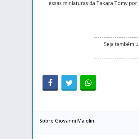
essas miniaturas da Takara Tomy por a
------------------------
Seja também um
------------------------
Sobre Giovanni Maiolini