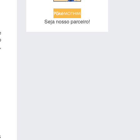
Seja nosso parceiro!
e
o
,
s