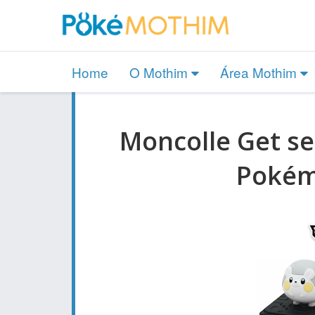
Home
O Mothim
Área Mothim
Moncolle Get s
Pokém