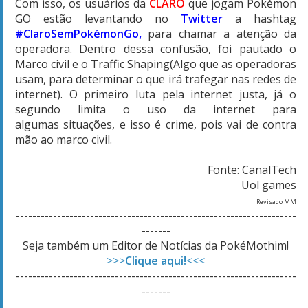
Com isso, os usuários da
CLARO
que jogam Pokémon
GO
estão levantando no
Twitter
a hashtag
#ClaroSemPokémonGo,
para chamar a atenção da
operadora.
Dentro dessa confusão, foi pautado o
Marco civil e o Traffic Shaping(Algo que as operadoras
usam, para determinar o que irá trafegar nas redes de
internet). O primeiro luta pela internet justa, já o
segundo limita o uso da internet para
algumas situações, e isso é crime, pois vai de contra
mão ao marco civil.
Fonte: CanalTech
Uol games
Revisado MM
--------------------------------------------------------------------
-------
Seja também um Editor de Notícias da PokéMothim!
>>>
Clique aqui!
<<<
--------------------------------------------------------------------
-------