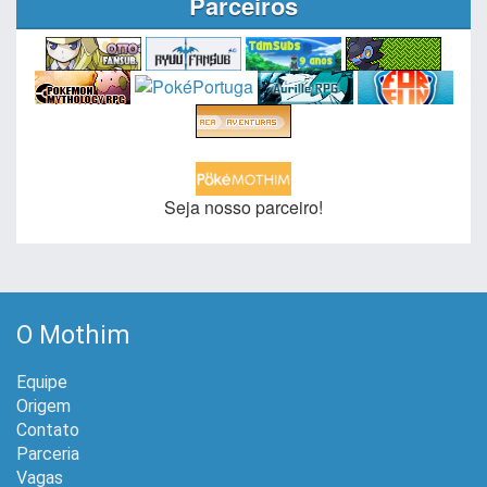
Parceiros
Seja nosso parceiro!
O Mothim
Equipe
Origem
Contato
Parceria
Vagas