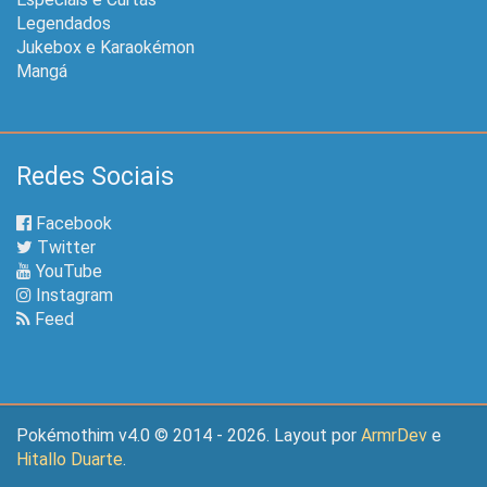
Legendados
Jukebox e Karaokémon
Mangá
Redes Sociais
Facebook
Twitter
YouTube
Instagram
Feed
Pokémothim v4.0 © 2014 - 2026. Layout por
ArmrDev
e
Hitallo Duarte
.