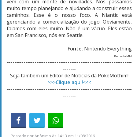
vem com um monte de novidades. Nós passamos
muito tempo planejando e ajudando a construir esses
caminhos. Esse é o nosso foco. A Niantic está
gerenciando a comercialização do jogo. Obviamente,
falamos com eles muito. Não é um vácuo. Eles estão
em San Francisco, nós em Seattle.
Fonte:
Nintendo Everything
Revisado MM
--------------------------------------------------------------------
-------
Seja também um Editor de Notícias da PokéMothim!
>>>
Clique aqui!
<<<
--------------------------------------------------------------------
-------
Postado por
Anônimo
às
14:13 em 11/08/2016