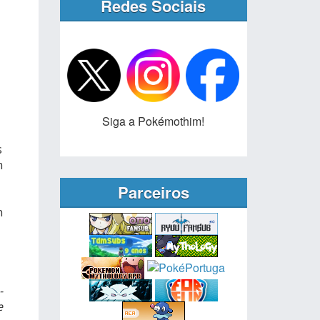
Redes Sociais
Siga a Pokémothim!
s
m
Parceiros
n
-
e