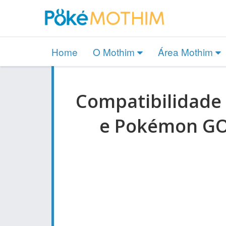
Home
O Mothim
Área Mothim
Compatibilidad
e Pokémon GO