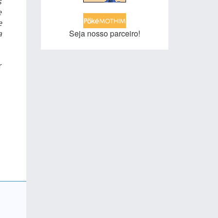
s
e
e
Seja nosso parceiro!
a
r