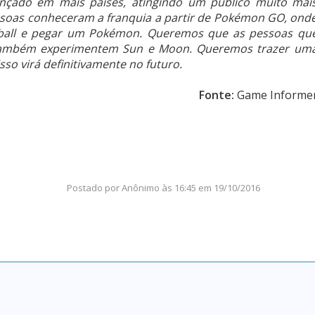
nçado em mais países, atingindo um público muito mai
ssoas conheceram a franquia a partir de Pokémon GO, ond
éball e pegar um Pokémon. Queremos que as pessoas qu
ambém experimentem Sun e Moon. Queremos trazer um
sso virá definitivamente no futuro.
Fonte:
Game Informe
Postado por
Anônimo
às
16:45 em 19/10/2016