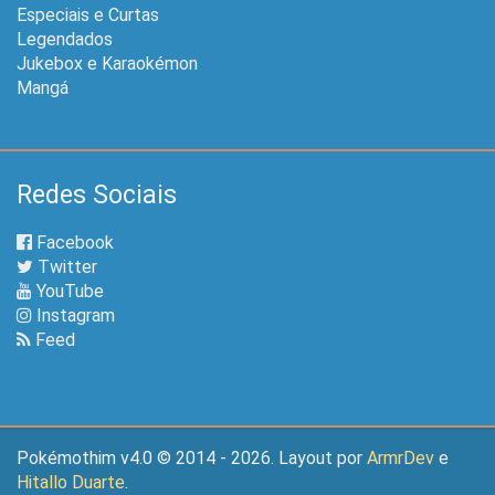
Especiais e Curtas
Legendados
Jukebox e Karaokémon
Mangá
Redes Sociais
Facebook
Twitter
YouTube
Instagram
Feed
Pokémothim v4.0 © 2014 - 2026. Layout por
ArmrDev
e
Hitallo Duarte
.