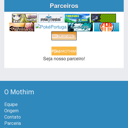
Parceiros
Seja nosso parceiro!
O Mothim
Equipe
Origem
Contato
Parceria