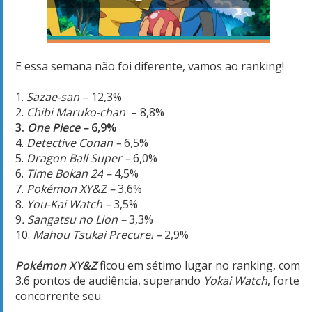
E essa semana não foi diferente, vamos ao ranking!
1.
Sazae-san
– 12,3%
2.
Chibi Maruko-chan
– 8,8%
3.
One Piece –
6,9%
4.
Detective Conan
–
6,5%
5.
Dragon Ball Super –
6,0%
6.
Time Bokan 24
–
4,5%
7.
Pokémon XY&Z
–
3,6%
8.
You-Kai Watch –
3,5%
9
.
Sangatsu no Lion
–
3,3%
10.
Mahou Tsukai Precure!
–
2,9%
Pokémon XY&Z
ficou em sétimo lugar no ranking, com
3.6 pontos de audiência, superando
Yokai Watch
, forte
concorrente seu.