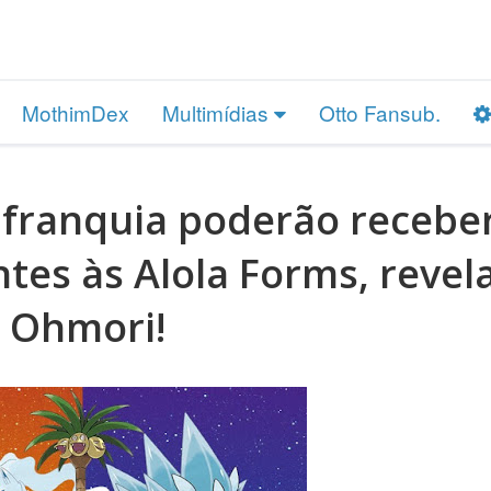
MothimDex
Multimídias
Otto Fansub.
 franquia poderão recebe
es às Alola Forms, revel
Ohmori!