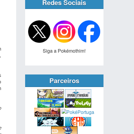
Redes Sociais
m
Siga a Pokémothim!
,
s
Parceiros
o
m
o
e