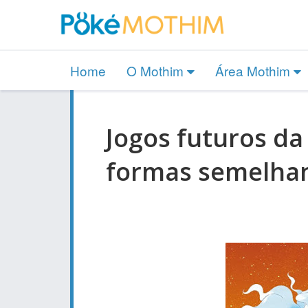
Home
O Mothim
Área Mothim
Jogos futuros da
formas semelhant