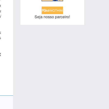
r
m
s
i
Seja nosso parceiro!
s
s
g