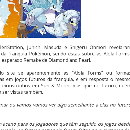
eriStation, Junichi Masuda e Shigeru Ohmori revelara
 da franquia Pokémon, sendo estas sobre as Alola Forms
o esperado Remake de Diamond and Pearl.
lo site se aparentemente as "Alola Forms" ou forma
tas em jogos futuros da franquia, e em resposta o mesm
os monstrinhos em Sun & Moon, mas que no futuro, que
 ser vistas também.
rnar ou vamos vamos ver algo semelhante a elas no futur
um aceno para os jogadores que têm seguido os jogos desd