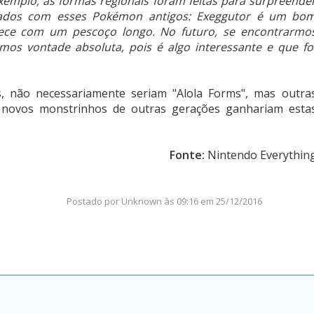
mplo, as formas regionais foram feitas para surpreende
izados com esses Pokémon antigos: Exeggutor é um bo
ece com um pescoço longo. No futuro, se encontrarmo
mos vontade absoluta, pois é algo interessante e que fo
 não necessariamente seriam "Alola Forms", mas outra
e novos monstrinhos de outras gerações ganhariam esta
Fonte:
Nintendo Everythin
Postado por
Unknown
às
09:16 em 25/12/2016